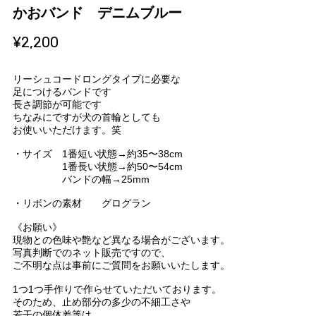
かおバンド デニムブルー
¥2,200
リーシュコードロングタイプに必要な
足につけるバンドです
長さ調節が可能です
ちなみにですが犬の首輪としても
お使いいただけます。笑
・サイズ 1番短い状態→約35〜38cm
1番長い状態→約50〜54cm
バンドの幅→25mm
・リボンの素材 グログラン
《お願い》
現物との色味や艶など異なる場合がございます。
写真判断でのネット販売ですので、
ご不明な点は事前にご質問をお願いいたします。
1つ1つ手作りで作らせていただいております。
そのため、止め部分の多少の不細工さや
若干の個体差等は